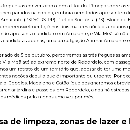
as freguesias conversaram com a Flor do Tâmega sobre as s
cinco partidos na corrida, embora nem todos apresentem li
 Amarante (PSD/CDS-PP), Partido Socialista (PS), Bloco de
ompreensivelmente, é nos dois maiores núcleos urbanos q
não apresenta candidato em Amarante, e Vila Meã só não 
candidatas apenas, uma da coligação Afirmar Amarante e 
riado de 5 de outubro, percorremos as três freguesias ama
e Vila Meã até ao extremo norte de Rebordelo, com passa
mos um retrato de um território que, apesar de ter uma 
entes noções daquilo que é importante ou urgente. Por ex
çalo, Cepelos, Madalena e Gatão (que designaremos abrevi
rranjar jardins e passeios; em Rebordelo, ainda há estradas 
dados médicos pelo menos uma vez por mês.
sa de limpeza, zonas de lazer e