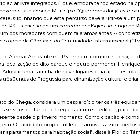
o ao ar livre integrados. É que, embora tendo estado na o
 governou até agora o Município. “Queremos dar já este pr
efere, sublinhando que este percurso deverá unir-se a um p
 do PS – a criação de um corredor ecológico ao longo do Ri
or um dos moradores com quem faláramos antes. A concretiz
com o apoio da Câmara e da Comunidade Intermunicipal (CIM
ação Afirmar Amarante e o PS têm em comum é a criação d
 na localização do dito parque e noutro pormenor: Henriqu
l. Adquirir uma carrinha de nove lugares para apoio escolar
s três Juntas de Freguesia para dinamização cultural e cria
.
to do Chega, considera um desperdício ter os três equipa
 serviços da Junta de Freguesia num só edifício, para “dar
presente desde o primeiro momento. Como cidadão e como h
eferiu. O candidato propõe utilizar os imóveis assim libertos 
riar apartamentos para habitação social”, disse à Flor do Tâ