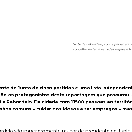
Vista de Rebordelo, com a paisagem f
concelho reclama estradas dignas e li
nte de Junta de cinco partidos e uma lista independent
i, são os protagonistas desta reportagem que procurou
ã e Rebordelo. Da cidade com 11500 pessoas ao territ
onhos comuns – cuidar dos idosos e ter empregos – m
ordelo vão imperiosamente mudar de presidente de Junta