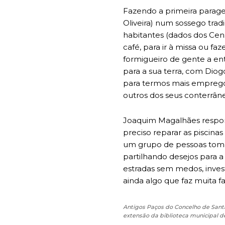
Fazendo a primeira parage
Oliveira) num sossego tra
habitantes (dados dos Cen
café, para ir à missa ou f
formigueiro de gente a ent
para a sua terra, com Diog
para termos mais emprego”
outros dos seus conterrân
Joaquim Magalhães responde
preciso reparar as piscina
um grupo de pessoas toma
partilhando desejos para a
estradas sem medos, invest
ainda algo que faz muita f
Antigos Paços do Concelho de Santa
extensão da biblioteca municipal 