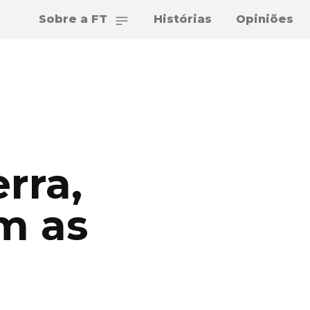
Sobre a FT
Histórias
Opiniões
rra,
m as