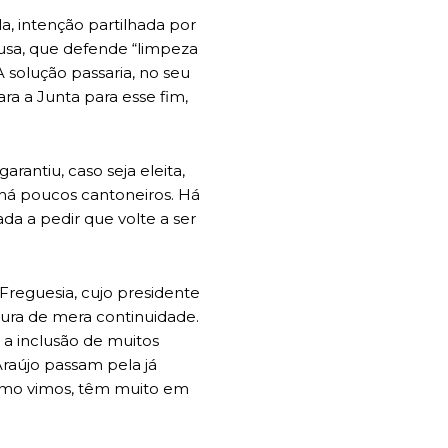
a, intenção partilhada por
usa, que defende “limpeza
solução passaria, no seu
ra a Junta para esse fim,
arantiu, caso seja eleita,
e há poucos cantoneiros. Há
da a pedir que volte a ser
Freguesia, cujo presidente
tura de mera continuidade.
 a inclusão de muitos
Araújo passam pela já
como vimos, têm muito em