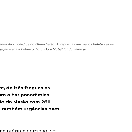
erida dos incêndios do último Verão. A freguesia com menos habitantes do
gação viária a Celorico. Foto: Dora Mota/Flor do Tâmega
e, de três freguesias
 um olhar panorâmico
ório do Marão com 260
as também urgências bem
 no próximo domingo e os