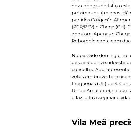
dez cabeças de lista a est
próximos quatro anos. Há 
partidos Coligação Afirmar
(PCP/PEV) e Chega (CH). C
apostam. Apenas o Chega 
Rebordelo conta com duas 
No passado domingo, no fe
desde a ponta sudoeste d
concelhia. Aqui apresenta
votos em breve, tem difer
Freguesias (UF) de S. Gon
UF de Amarante), se quer a
e faz falta assegurar cui
Vila Meã preci