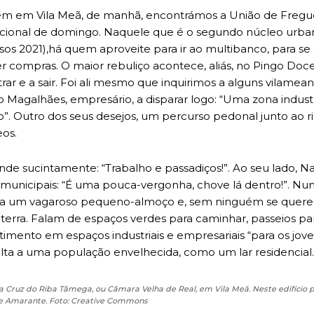
m em Vila Meã, de manhã, encontrámos a União de Fregues
dicional de domingo. Naquele que é o segundo núcleo urb
sos 2021),há quem aproveite para ir ao multibanco, para s
azer compras. O maior rebuliço acontece, aliás, no Pingo Do
rar e a sair. Foi ali mesmo que inquirimos a alguns vilame
o Magalhães, empresário, a disparar logo: “Uma zona industr
. Outro dos seus desejos, um percurso pedonal junto ao ri
eos.
 sucintamente: “Trabalho e passadiços!”. Ao seu lado, Nat
s municipais: “É uma pouca-vergonha, chove lá dentro!”. Nu
 um vagaroso pequeno-almoço e, sem ninguém se querer i
 terra. Falam de espaços verdes para caminhar, passeios par
imento em espaços industriais e empresariais “para os jov
alta a uma população envelhecida, como um lar residencial.
 Cruz do Riba Tâmega, ou Câmara Velha de Real, em Vila Meã. Neste edifício 
de Amarante. Foto: Creative Commons