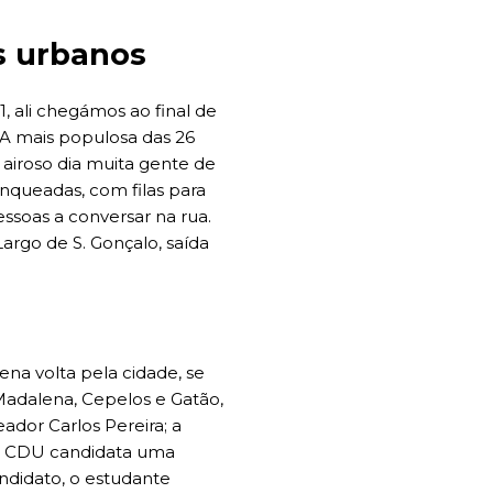
s urbanos
, ali chegámos ao final de
 A mais populosa das 26
 airoso dia muita gente de
anqueadas, com filas para
essoas a conversar na rua.
rgo de S. Gonçalo, saída
na volta pela cidade, se
 Madalena, Cepelos e Gatão,
ador Carlos Pereira; a
 a CDU candidata uma
ndidato, o estudante