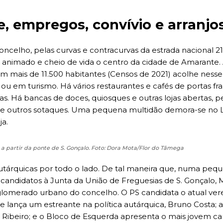
, empregos, convívio e arranjo
ncelho, pelas curvas e contracurvas da estrada nacional 211
 animado e cheio de vida o centro da cidade de Amarante.
m mais de 11.500 habitantes (Censos de 2021) acolhe nesse
o ou em turismo. Há vários restaurantes e cafés de portas fr
s. Há bancas de doces, quiosques e outras lojas abertas, p
 e outros sotaques. Uma pequena multidão demora-se no La
ja.
a partir da ponte de S. Gonçalo. Foto: Dora Mota/Flor do Tâmega
utárquicas por todo o lado. De tal maneira que, numa peque
 candidatos à Junta da União de Freguesias de S. Gonçalo,
aglomerado urbano do concelho. O PS candidata o atual vere
e lança um estreante na política autárquica, Bruno Costa;
s Ribeiro; e o Bloco de Esquerda apresenta o mais jovem ca