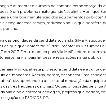
hega é aumentar o número de cantoneiros ao serviço da vil
impeza é um problema muito grande”, sublinha Henrique So
uas e uma boa manutenção dos equipamentos públicos”. A 
 a assegurar esse serviço, reduzindo aquilo que transfere pa
s por ano,
das prioridades da candidata socialista, Sílvia Araújo, que g
s de qualquer obra feita”. “É difícil manter as ruas limpas 
 em 2017. É muito pouco para Vila Meã”, refere, determina
oneiros na vila, para limpeza e reparações na via pública.
âmara Municipal, esta professora candidata-se à Junta de 
cúmulo de mandatos. Recusa, porém, encabeçar uma candida
rutura”, diz, apontando a quase total renovação da equipa e
 das três freguesias da União. Outras prioridades de Sílvia 
e da Vila e pelo corredor ecológico, projetos que podem, 
coligação do PSD/CDS-PP.