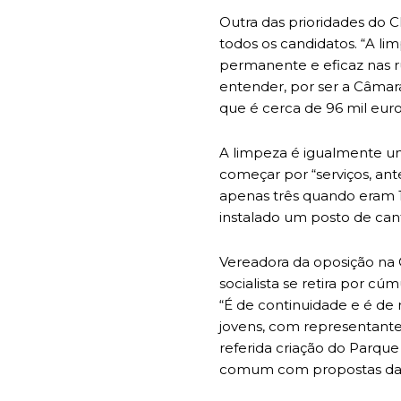
Outra das prioridades do C
todos os candidatos. “A l
permanente e eficaz nas r
entender, por ser a Câmara
que é cerca de 96 mil euro
A limpeza é igualmente uma 
começar por “serviços, ante
apenas três quando eram 17
instalado um posto de cant
Vereadora da oposição na C
socialista se retira por 
“É de continuidade e é de 
jovens, com representantes
referida criação do Parqu
comum com propostas da 