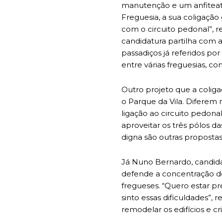
manutenção e um anfiteatr
Freguesia, a sua coligação
com o circuito pedonal”, r
candidatura partilha com a
passadiços já referidos p
entre várias freguesias, 
Outro projeto que a colig
o Parque da Vila. Diferem
ligação ao circuito pedona
aproveitar os três pólos da
digna são outras propostas
Já Nuno Bernardo, candida
defende a concentração dos
fregueses. “Quero estar 
sinto essas dificuldades”, r
remodelar os edifícios e c