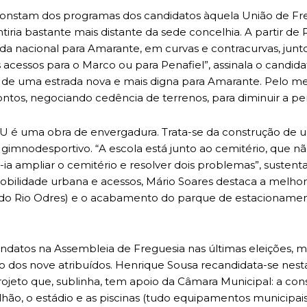
nstam dos programas dos candidatos àquela União de Freg
ntiria bastante mais distante da sede concelhia. A partir de
da nacional para Amarante, em curvas e contracurvas, junto 
acessos para o Marco ou para Penafiel”, assinala o candida
 de uma estrada nova e mais digna para Amarante. Pelo m
ntos, negociando cedência de terrenos, para diminuir a per
U é uma obra de envergadura. Trata-se da construção de u
 gimnodesportivo. “A escola está junto ao cemitério, que 
a ampliar o cemitério e resolver dois problemas”, sustenta
lidade urbana e acessos, Mário Soares destaca a melhoria 
 do Rio Odres) e o acabamento do parque de estacionamen
atos na Assembleia de Freguesia nas últimas eleições, ma
o dos nove atribuídos. Henrique Sousa recandidata-se nes
ojeto que, sublinha, tem apoio da Câmara Municipal: a con
lhão, o estádio e as piscinas (tudo equipamentos municipa