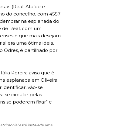
ias (Real, Ataíde e
ano do concelho, com 4557
e demorar na esplanada do
ce de Real, com um
anenses o que mais desejam
ial era uma ótima ideia,
o Odres, é partilhado por
ália Pereira avisa que é
ma esplanada em Oliveira,
dentificar, vão-se
a se circular pelas
ens se poderem fixar” e
patrimonial está instalada uma