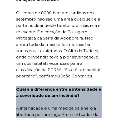
Os cerca de 8000 hectares ardidos em
setembro não são uma área qualquer: é a
parte nuclear deste território, a mais rica e
relevante. É o coração da Paisagem
Protegida da Serra da Aboboreira. Não
ardeu toda da mesma forma, mas há
zonas cruciais afetadas. O Alto da Turfeira,
onde o incêndio teve a pior severidade, é
um dos habitats essenciais para a
classificação da PPRSA. “Este é um habitat
prioritário”, confirmou João Gonçalves.
Qual é a diferença entre a intensidade e
a severidade de um incêndio?
A intensidade é uma medida da energia
libertada por um fogo. É um indicador do