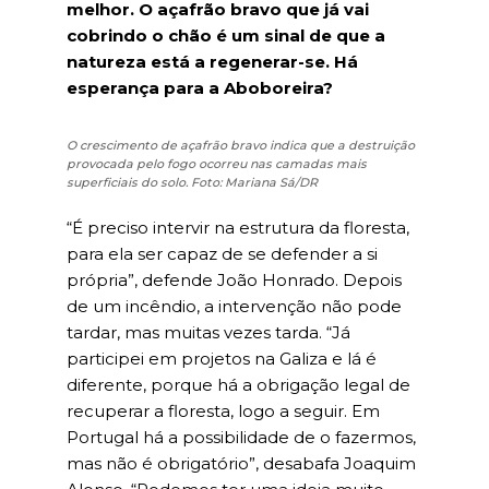
melhor. O açafrão bravo que já vai
cobrindo o chão é um sinal de que a
natureza está a regenerar-se. Há
esperança para a Aboboreira?
O crescimento de açafrão bravo indica que a destruição
provocada pelo fogo ocorreu nas camadas mais
superficiais do solo. Foto: Mariana Sá/DR
“É preciso intervir na estrutura da floresta,
para ela ser capaz de se defender a si
própria”, defende João Honrado. Depois
de um incêndio, a intervenção não pode
tardar, mas muitas vezes tarda. “Já
participei em projetos na Galiza e lá é
diferente, porque há a obrigação legal de
recuperar a floresta, logo a seguir. Em
Portugal há a possibilidade de o fazermos,
mas não é obrigatório”, desabafa Joaquim