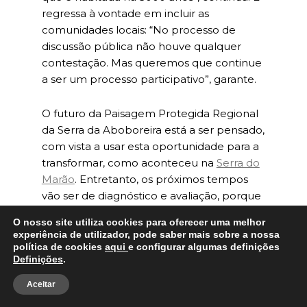
regressa à vontade em incluir as
comunidades locais: “No processo de
discussão pública não houve qualquer
contestação. Mas queremos que continue
a ser um processo participativo”, garante.
O futuro da Paisagem Protegida Regional
da Serra da Aboboreira está a ser pensado,
com vista a usar esta oportunidade para a
transformar, como aconteceu na
Serra do
Marão
. Entretanto, os próximos tempos
vão ser de diagnóstico e avaliação, porque
há que esperar pelas orientações do ICNF.
O nosso site utiliza cookies para oferecer uma melhor
Mas a AMDT não quer ficar de braços
experiência de utilizador, pode saber mais sobre a nossa
cruzados. Quer avançar na sensibilização
política de cookies
aqui
e configurar algumas definições
Definições
.
das populações, na formação e na criação
de fóruns de auscultação e abordagens de
Aceitar
proximidade e no sonho de criar um