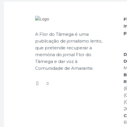
F
I
p
A Flor do Tâmega é uma
publicação de jornalismo lento,
que pretende recuperar a
D
memória do jornal Flor do
D
Tâmega e dar voz à
M
Comunidade de Amarante.
B
R
(
(
(
2
C
R