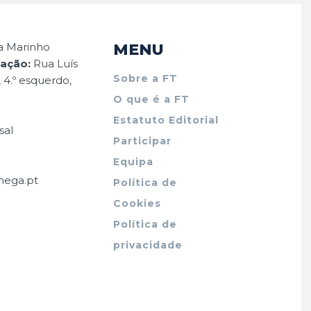
a Marinho
MENU
dação:
Rua Luís
Sobre a FT
, 4.º esquerdo,
O que é a FT
Estatuto Editorial
al
Participar
Equipa
mega.pt
Política de
Cookies
Política de
privacidade