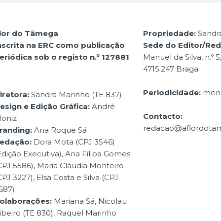
lor do Tâmega
Propriedade:
Sandr
nscrita na ERC como publicação
Sede do Editor/Re
eriódica sob o registo n.º 127881
Manuel da Silva, n.º 5
4715.247 Braga
Periodicidade:
mens
iretora:
Sandra Marinho (TE 837)
esign e Edição Gráfica:
André
Contacto:
oniz
redacao@aflordota
randing:
Ana Roque Sá
edação:
Dora Mota (CPJ 3546)
Edição Executiva), Ana Filipa Gomes
CPJ 5586), Maria Cláudia Monteiro
CPJ 3227), Elsa Costa e Silva (CPJ
687)
olaborações:
Mariana Sá, Nicolau
ibeiro (TE 830), Raquel Marinho