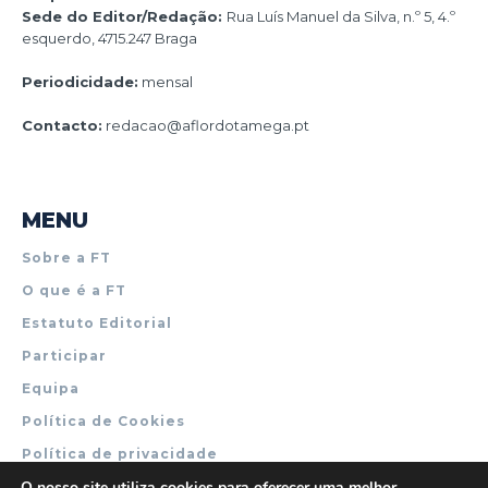
Sede do Editor/Redação:
Rua Luís Manuel da Silva, n.º 5, 4.º
esquerdo, 4715.247 Braga
Periodicidade:
mensal
Contacto:
redacao@aflordotamega.pt
MENU
Sobre a FT
O que é a FT
Estatuto Editorial
Participar
Equipa
Política de Cookies
Política de privacidade
O nosso site utiliza cookies para oferecer uma melhor